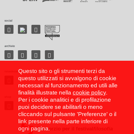
social
archivio
Questo sito o gli strumenti terzi da
newsletter
questo utilizzati si avvalgono di cookie
necessari al funzionamento ed utili alle
finalità illustrate nella
cookie policy
.
shop
Per i cookie analitici e di profilazione
puoi decidere se abilitarli o meno
cliccando sul pulsante 'Preferenze' o il
link presente nella parte inferiore di
ogni pagina.
Consorzio per il festival
filosofia