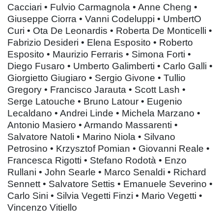
Cacciari • Fulvio Carmagnola • Anne Cheng •
Giuseppe Ciorra • Vanni Codeluppi • UmbertO
Curi • Ota De Leonardis • Roberta De Monticelli •
Fabrizio Desideri • Elena Esposito • Roberto
Esposito • Maurizio Ferraris • Simona Forti •
Diego Fusaro • Umberto Galimberti • Carlo Galli •
Giorgietto Giugiaro • Sergio Givone • Tullio
Gregory • Francisco Jarauta • Scott Lash •
Serge Latouche • Bruno Latour • Eugenio
Lecaldano • Andrei Linde • Michela Marzano •
Antonio Masiero • Armando Massarenti •
Salvatore Natoli • Marino Niola • Silvano
Petrosino • Krzysztof Pomian • Giovanni Reale •
Francesca Rigotti • Stefano Rodotà • Enzo
Rullani • John Searle • Marco Senaldi • Richard
Sennett • Salvatore Settis • Emanuele Severino •
Carlo Sini • Silvia Vegetti Finzi • Mario Vegetti •
Vincenzo Vitiello